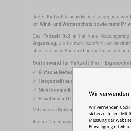
Jedes
Faltzelt
kann individuell angepasst werd
um
Wind- und Wetterschutz sowie mehr Priv
Das
Faltzelt 3x2 m
hat viele Nutzungsmögl
Ergänzung
, die für mehr Komfort und Flexibi
ohne eine neue Konstruktion kaufen zu müssen.
Seitenwand für Faltzelt 3 m – Eigenscha
Einfache Befestigung an der Stützkonstru
Hergestellt aus 210D Oxford-Material
– w
Nicht kompatibel mit Hexagon-Zeltkonstr
Wir verwenden
Erhältlich in 10 Farben
: Weiß, Schwarz, Rot,
Wir verwenden Cookie
Mit unseren
Seitenwänden für Partyzelte
mach
sicherzustellen. Mit 
Messung der Website
Andere Dimensionen:
2m
,
4,5m
Einwilligung erteilen