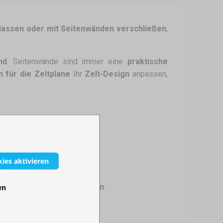
lassen oder mit Seitenwänden verschließen
,
nd
. Seitenwände sind immer eine
praktische
n für die Zeltplane
Ihr
Zelt-Design
anpassen,
kies aktivieren
ärkte, Events oder Messen
.
en