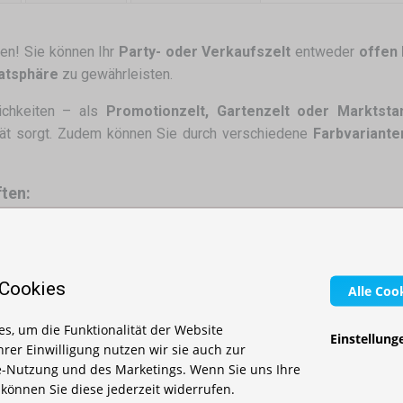
en! Sie können Ihr
Party- oder Verkaufszelt
entweder
offen 
atsphäre
zu gewährleisten.
ichkeiten – als
Promotionzelt, Gartenzelt oder Marktsta
lität sorgt. Zudem können Sie durch verschiedene
Farbvariante
ften:
ktion mit Klettverschlüssen
– schnelle Montage
etterfest und langlebig
uktionen
 Cookies
Alle Coo
 Gelb, Orange, Blau, Grün, Beige, Grau/Anthrazit, Camouflage
s, um die Funktionalität der Website
en Sie Ihr Zelt
funktionaler und komfortabler
– perfekt für
M
Einstellung
Ihrer Einwilligung nutzen wir sie auch zur
-Nutzung und des Marketings. Wenn Sie uns Ihre
, können Sie diese jederzeit widerrufen.