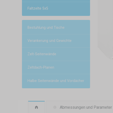
Faltzelte 5x5
Bestuhlung und Tische
Verankerung und Gewichte
Zelt-Seitenwände
Zeltdach-Planen
Halbe Seitenwände und Vordächer
Abmessungen und Parameter