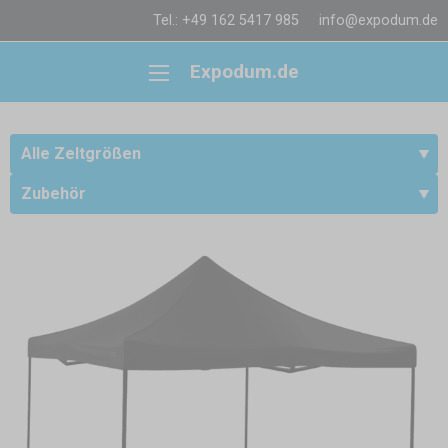
Tel.: +49 162 5417 985
info@expodum.de
Expodum.de
Alle Zeltgrößen
Zubehör