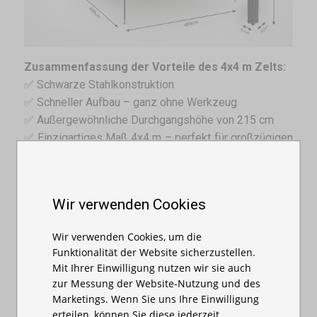
Zusammenfassung der Vorteile des 4x4 m Zelts:
✅ Schwarze Stahlkonstruktion
✅ Schneller Aufbau – ganz ohne Werkzeug
✅ Außergewöhnliche Durchgangshöhe von 215 cm
✅ Einzigartiges Maß 4x4 m – perfekt für großzügigen
Raum
✅ Auswahl aus fünf auffälligen Farben: Rot, Schwarz,
Blau, Grün und Weiß
Wir verwenden Cookies
✅ Geeignet für Märkte, Promotion, Events, Hochzeiten
und Sportveranstaltungen
Wir verwenden Cookies, um die
Funktionalität der Website sicherzustellen.
Andere Dimensionen:
2x2
,
2x3
,
3x3
,
3x4,5
,
3x6
Mit Ihrer Einwilligung nutzen wir sie auch
zur Messung der Website-Nutzung und des
Marketings. Wenn Sie uns Ihre Einwilligung
erteilen, können Sie diese jederzeit