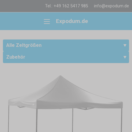
Tel.: +49 162 5417 985
info@expodum.de
Expodum.de
Alle Zeltgrößen
Zubehör