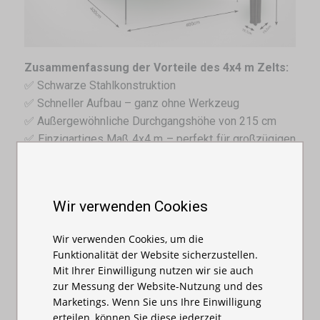
Zusammenfassung der Vorteile des 4x4 m Zelts:
✅ Schwarze Stahlkonstruktion
✅ Schneller Aufbau – ganz ohne Werkzeug
✅ Außergewöhnliche Durchgangshöhe von 215 cm
✅ Einzigartiges Maß 4x4 m – perfekt für großzügigen
Raum
✅ Auswahl aus fünf auffälligen Farben: Rot, Schwarz,
Blau, Grün und Weiß
Wir verwenden Cookies
✅ Geeignet für Märkte, Promotion, Events, Hochzeiten
und Sportveranstaltungen
Wir verwenden Cookies, um die
Funktionalität der Website sicherzustellen.
Andere Dimensionen:
2x2
,
2x3
,
3x3
,
3x4,5
,
3x6
Mit Ihrer Einwilligung nutzen wir sie auch
zur Messung der Website-Nutzung und des
Marketings. Wenn Sie uns Ihre Einwilligung
erteilen, können Sie diese jederzeit