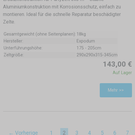
Aluminiumkonstruktion mit Korrosionsschutz, einfach zu
montieren. Ideal für die schnelle Reparatur beschädigter
Zelte.
Gesamtgewicht (ohne Seitenplanen):
18kg
Hersteller:
Expodum
Unterführungshöhe:
175 - 205cm
Zeltgröße:
290x290x315-345cm
143,00 €
Auf Lager
Mehr >>
← Vorherige
1
2
3
4
5
6
7