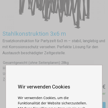
Stahlkonstruktion 3x6 m
Ersatzkonstruktion für Partyzelt 6x3 m – stabil, langlebig und
mit Korrosionsschutz versehen. Perfekte Lösung für den
Austausch beschädigter Zeltgestelle.
Gesamtgewicht (ohne Seitenplanen):
28kg
Hersteller:
Expodum
Unterführungshöhe:
175 - 205cm
Zeltgröße:
290x570x315-345cm
225,00 €
Wir verwenden Cookies
Auf Lager
Wir verwenden Cookies, um die
Funktionalität der Website sicherzustellen.
Mehr >>