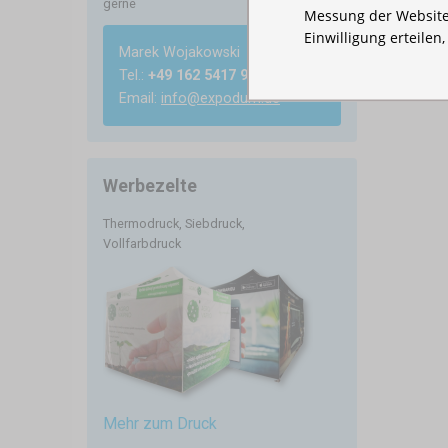
gerne
Messung der Website
Einwilligung erteilen
Marek Wojakowski
Tel.:
+49 162 5417 985
Email:
info@expodum.de
Werbezelte
Thermodruck, Siebdruck,
Vollfarbdruck
Mehr zum Druck