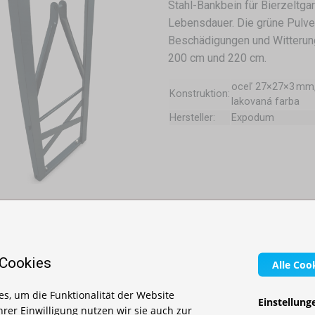
Stahl-Bankbein für Bierzeltgar
Lebensdauer. Die grüne Pulve
Beschädigungen und Witterung
200 cm und 220 cm.
oceľ 27×27×3 mm,
Konstruktion:
lakovaná farba
Hersteller:
Expodum
← Vorherige
1
2
3
 Cookies
Alle Coo
s, um die Funktionalität der Website
Einstellung
Ihrer Einwilligung nutzen wir sie auch zur