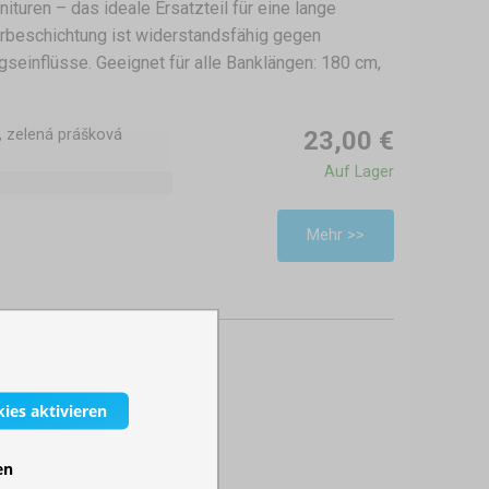
nituren – das ideale Ersatzteil für eine lange
rbeschichtung ist widerstandsfähig gegen
seinflüsse. Geeignet für alle Banklängen: 180 cm,
 zelená prášková
23,00 €
Auf Lager
Mehr >>
4
5
6
7
kies aktivieren
en