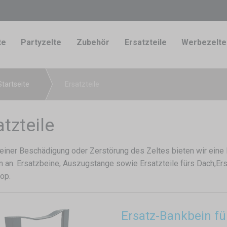
te
Partyzelte
Zubehör
Ersatzteile
Werbezelte
Startseite
Ersatzteile
atzteile
 einer Beschädigung oder Zerstörung des Zeltes bieten wir eine R
n an. Ersatzbeine, Auszugstange sowie Ersatzteile fürs Dach,Er
op.
Ersatz-Bankbein für