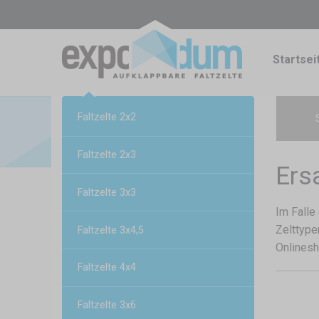
Startsei
Faltzelte 2x2
Faltzelte 2x3
Ers
Faltzelte 3x3
Im Falle
Zelttype
Faltzelte 3x4,5
Onlinesh
Faltzelte 4x4
Faltzelte 3x6