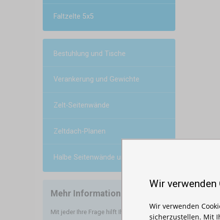
Faltzelte 5x5
Bestuhlung und Tische
Verankerung und Gewichte
Zelt-Seitenwände
Zeltdach-Planen
Halbe Seitenwände und Vordächer
Wir verwenden
Mehr Informationen
Wir verwenden Cookie
Mit jeder Ihre Frage hilft Ihnen
sicherzustellen. Mit 