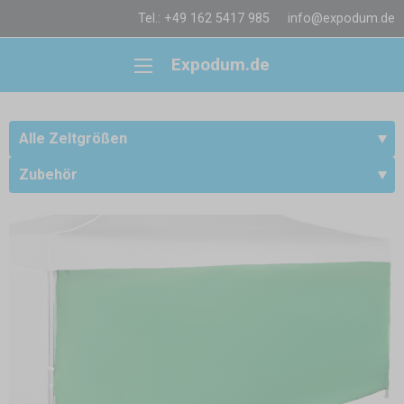
Tel.: +49 162 5417 985
info@expodum.de
Expodum.de
Alle Zeltgrößen
Zubehör