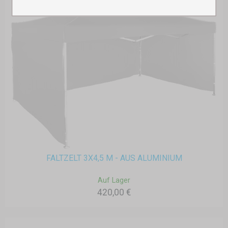
FALTZELT 3X4,5 M - AUS ALUMINIUM
Auf Lager
420,00 €