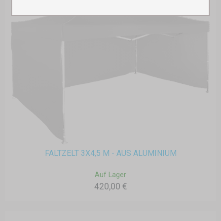
FALTZELT 3X4,5 M - AUS ALUMINIUM
Auf Lager
420,00 €