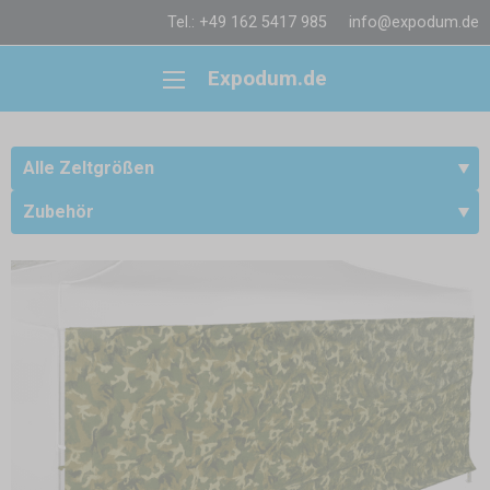
Tel.: +49 162 5417 985
info@expodum.de
Expodum.de
Alle Zeltgrößen
Zubehör