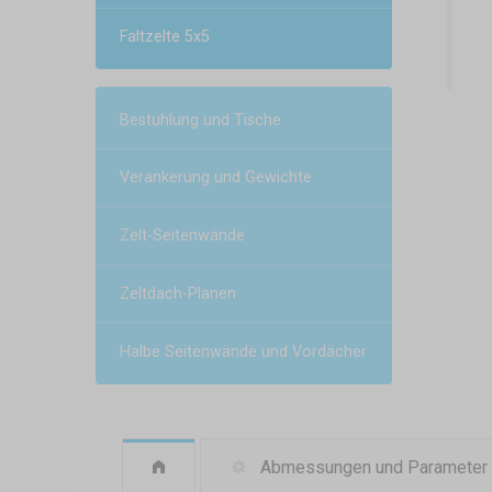
Faltzelte 5x5
Bestuhlung und Tische
Verankerung und Gewichte
Zelt-Seitenwände
Zeltdach-Planen
Halbe Seitenwände und Vordächer
Abmessungen und Parameter