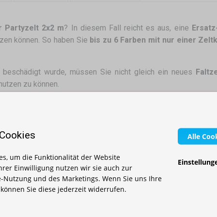
r Partyzelt 2x2 m
? In diesem Fall reicht es aus, eine
Ersatz
tzen können. So haben Sie
bis zu 6 Farben mit nur einer Zelt
beschädigt wurde, müssen Sie nicht gleich ein neues
Faltze
 nutzen zu können.
haften:
 Cookies
elle und sichere Montage
Alle Coo
n und Sonne
s, um die Funktionalität der Website
Einstellung
elb, Blau, Grün, Beige, Grau/Anthrazit, Camouflage.
Ihrer Einwilligung nutzen wir sie auch zur
-Nutzung und des Marketings. Wenn Sie uns Ihre
r Faltzelte
können Sie nicht nur das Design Ihres
Partyzeltes
, können Sie diese jederzeit widerrufen.
tzen
.