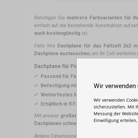
Benötigen Sie
mehrere Farbvarianten für Ih
einfach auf die bestehende Konstruktion aufse
auch kostengünstig
ist.
Falls Ihre
Dachplane für das Faltzelt 2x2 m
Dachplane austauschen
, um Ihr Zelt weiterhin
Dachplane für Partyzelt 2x2 m – Eigensc
Passend für Faltzelte in der Größe 2x2 m
Wir verwenden
Befestigung mit Klettverschlüssen
– schn
Wetterfestes Material
– schützt vor Rege
Wir verwenden Cookie
Erhältlich in 9 Farben
: Weiß, Schwarz, Rot, G
sicherzustellen. Mit 
Messung der Website
Mit unserer
großen Auswahl an Dachplanen fü
Einwilligung erteilen
Dachplanen schnell und kostengünstig erse
Andere Dimensionen:
3x2
,
3x3
,
3x4,5
,
3x6