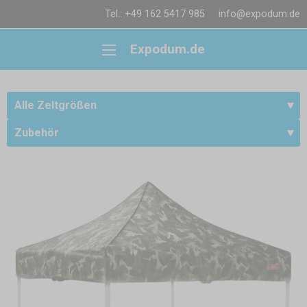
Tel.: +49 162 5417 985
info@expodum.de
Expodum.de
Alle Zeltgrößen
Zubehör