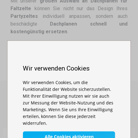
Mit unserer
großen Auswahl an Dachplanen für
Faltzelte
können Sie nicht nur das Design Ihres
Partyzeltes
individuell anpassen, sondern auch
beschädigte
Dachplanen schnell und
kostengünstig ersetzen
.
Andere Dimensionen:
3x2
,
3x3
,
3x4,5
,
3x6
Wir verwenden Cookies
Wir verwenden Cookies, um die
Funktionalität der Website sicherzustellen.
Mit Ihrer Einwilligung nutzen wir sie auch
zur Messung der Website-Nutzung und des
ÄHNLICHE PRODUKTE
Marketings. Wenn Sie uns Ihre Einwilligung
erteilen, können Sie diese jederzeit
widerrufen.
Alle Cookies aktivieren