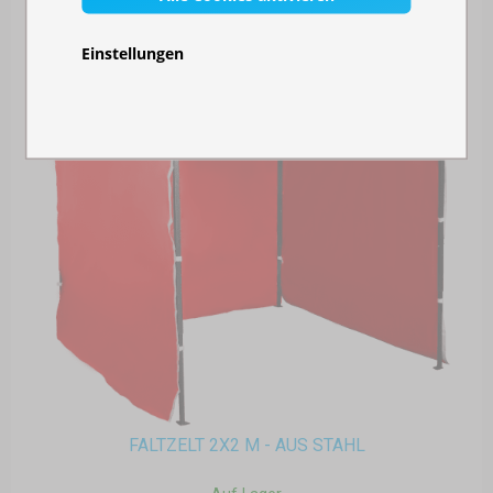
Einstellungen
FALTZELT 2X2 M - AUS STAHL