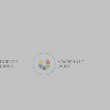
üstung. Es bietet vollständigen
schaffen. Ein 3x6 m Zelt reicht
en können leicht angepasst
FARBIGER
6 FARBEN AUF
DRUCK
LAGER
 insbesondere bei Wind.
orderungen und der Anordnung des
nischer Ausrüstung wichtig ist,