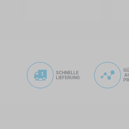
Sonne, Regen, Wind – das Ref
Schutz mit wasserdichtem Pl
Modularität
Mehrere Zelte können nebene
bereits für eine kleine Ban
Anpassbarkeit
Die Farben des Zeltes, Druc
werden, um dem Event-Desig
G
Worauf sollte man bei der Nutzu
SCHNELLE
A
LIEFERUNG
• Stabile Befestigung: Im Freien
PR
• Passende Größe: Die Wahl der 
Publikums ab (z. B. 3x3 m, 3x4,5
• Notwendigkeit von Seitenwänd
sollten Seitenwände in Betracht 
Wo kann das Referenten-Zelt ve
• Dorffeste, Stadttage