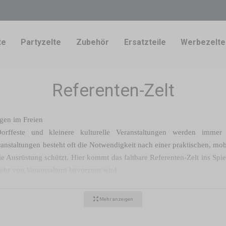
te
Partyzelte
Zubehör
Ersatzteile
Werbezelte
Referenten-Zelt
ngen im Freien
 Dorffeste und kleinere kulturelle Veranstaltungen werden imme
staltungen besteht oft die Notwendigkeit nach einer praktischen, mob
e Ausrüstung schützt. Hier kommt das faltbare Referenten-Zelt ins Spiel
hr von Veranstaltern bevorzugt wird.
Mehr anzeigen