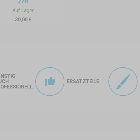
Zelt
erenten-Zelt schützt die Vortragenden, Instrumente und technische Ausr
Auf Lager
anenmaterial und seitlichen Wänden.
30,00 €
inander aufgestellt werden, um einen größeren überdachten Bereich zu 
d oder ein Gesprächsprogramm.
ke (z. B. Logo, Veranstaltungsname) sowie Beleuchtung und Dekoration
n gerecht zu werden.
ÜNSTIG
ng achten?
UCH
ERSATZTEILE
 muss das Zelt immer mit Gewichten oder Zeltpflöcken gesichert werden,
OFESSIONELL
Zeltgröße hängt von der Anzahl der Referenten, den technischen Anf
 m, 3x6 m usw.).
en: Wenn Windschutz, Hintergrundabdeckung oder das Verstecken tech
gezogen werden.
rwendet werden?