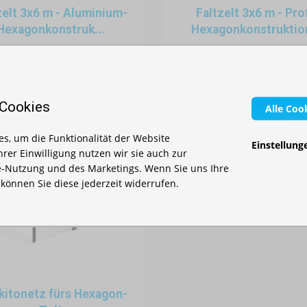
zelt 3x6 m - Aluminium-
Faltzelt 3x6 m - Prof
Hexagonkonstruk...
Hexagonkonstruktion
Auf Lager
Auf Lager
962,00 €
1.270,00 €
 Cookies
Alle Coo
orm des faltbaren Zeltes (auch Pavillon oder Schnellzelt genannt), das
s, um die Funktionalität der Website
Einstellung
ergrundzelt bei verschiedenen Open-Air-Events genutzt wird.
Ihrer Einwilligung nutzen wir sie auch zur
-Nutzung und des Marketings. Wenn Sie uns Ihre
es bei Outdoor-Veranstaltungen
, können Sie diese jederzeit widerrufen.
bau
 Minuten ohne Werkzeuge aufgebaut werden. Dies ist besonders nützlich
 steht.
ransportieren, auch mit einem Pkw, und kann von einer kleinen Gruppe od
itonetz fürs Hexagon-
en