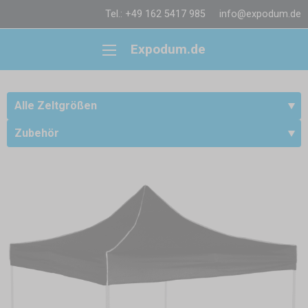
Tel.: +49 162 5417 985
info@expodum.de
Expodum.de
Alle Zeltgrößen
Zubehör