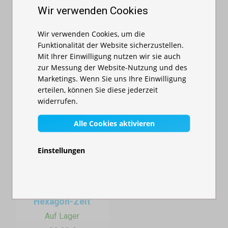
Armbandausgabe oder Eintrittskontrolle im Schatten.
135,00 €
Wir verwenden Cookies
15,00 €
Private Feiern
wie Taufen, Abibälle, Geburtstage: Treffpunkt für
Wir verwenden Cookies, um die
Gäste vor Beginn des Events.
Funktionalität der Website sicherzustellen.
VorteileeinesEmpfangs-Faltpavillons:
Mit Ihrer Einwilligung nutzen wir sie auch
zur Messung der Website-Nutzung und des
Schneller Aufbau
ohne Werkzeug – in wenigen Minuten
Marketings. Wenn Sie uns Ihre Einwilligung
einsatzbereit.
erteilen, können Sie diese jederzeit
widerrufen.
Wetterbeständigkeit
– schützt vor Sonne, Regen und Wind.
Alle Cookies aktivieren
Professionelles Erscheinungsbild
– zeigt organisatorische
Sorgfalt.
Einstellungen
Multifunktionalität
– später als Ruhezelt, Infopunkt, Garderobe
oder Getränkebar nutzbar.
Moskitonetz fürs
WelcheGrößepasstbesser?
Hexagon-Zelt
6x3 m Zelt
– perfekt für große Events, bietet Platz für mehrere
Auf Lager
Tische oder Empfangsbereiche.