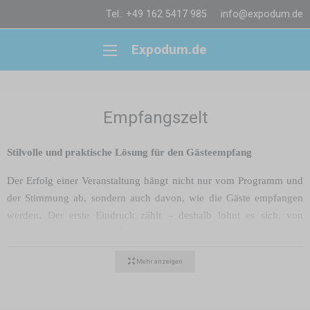
Tel.: +49 162 5417 985
info@expodum.de
Expodum.de
Empfangszelt
Stilvolle und praktische Lösung für den Gästeempfang
Der Erfolg einer Veranstaltung hängt nicht nur vom Programm und
der Stimmung ab, sondern auch davon, wie die Gäste empfangen
werden. Der erste Eindruck zählt – deshalb lohnt es sich, von
Anfang an auf Komfort, Ästhetik und Organisation zu achten. Eine
perfekte Lösung bietet ein größeres,
schnell aufbaubares
Mehr anzeigen
Empfangszelt
, z. B. in der Größe
6x3 m
oder
4,5x3 m
.