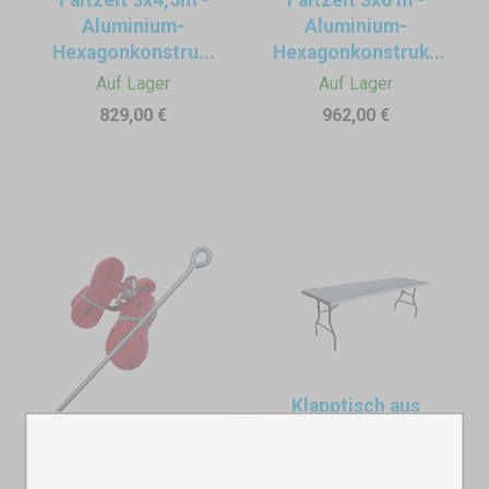
Aluminium-
Aluminium-
Hexagonkonstru...
Hexagonkonstruk...
Auf Lager
Auf Lager
829,00 €
962,00 €
Wann ist ein Empfangszelt sinnvoll?
Faltzelte von Expodum
eignen sich ideal für:
Hochzeiten
: Begrüßung, Sitzpläne, Willkommensgetränke unter
dem Zelt.
Firmenevents
: als
Registrierungszelt
, für Namensschilder oder
Klapptisch aus
erste Orientierung.
Kunststoff
Verankerungsset
Auf Lager
Dorffeste, Festivals, Messen
: Informationspunkt,
Auf Lager