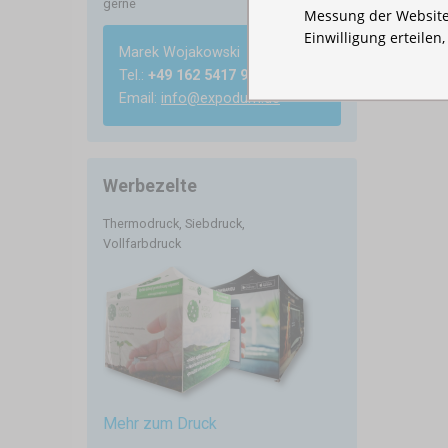
gerne
Messung der Website
Einwilligung erteilen
Marek Wojakowski
Tel.:
+49 162 5417 985
Email:
info@expodum.de
Werbezelte
Thermodruck, Siebdruck,
Vollfarbdruck
Mehr zum Druck