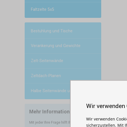
Faltzelte 5x5
Bestuhlung und Tische
Verankerung und Gewichte
Zelt-Seitenwände
Zeltdach-Planen
Halbe Seitenwände und Vordächer
Wir verwenden
Mehr Informationen
Wir verwenden Cookie
Mit jeder Ihre Frage hilft Ihnen
sicherzustellen. Mit 