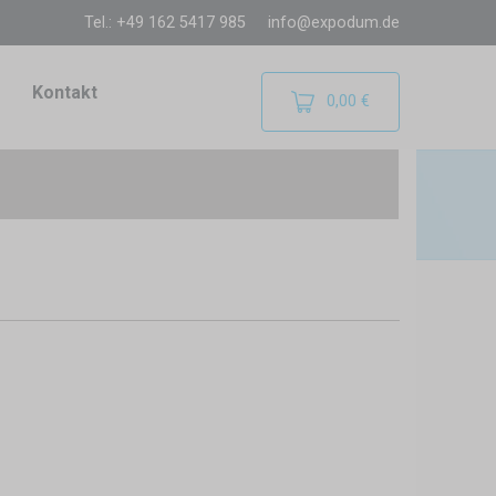
Tel.: +49 162 5417 985
info@expodum.de
Kontakt
0,00 €