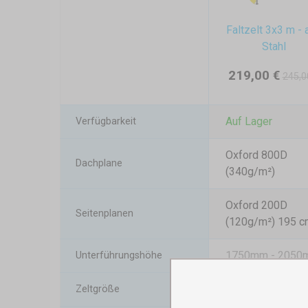
Faltzelt 3x3 m - 
Stahl
219,00 €
245,0
Auf Lager
Verfügbarkeit
Oxford 800D
Dachplane
(340g/m²)
Oxford 200D
Seitenplanen
(120g/m²) 195 c
1750mm - 2050
Unterführungshöhe
2900x2900mm
Zeltgröße