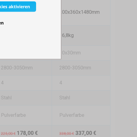
kies aktivieren
200x200x1480mm
200x360x1480mm
en
15,8kg
36,8kg
30x30mm
30x30mm
2800-3050mm
2800-3050mm
4
4
Stahl
Stahl
Pulverfarbe
Pulverfarbe
178,00 €
337,00 €
225,00 €
338,00 €