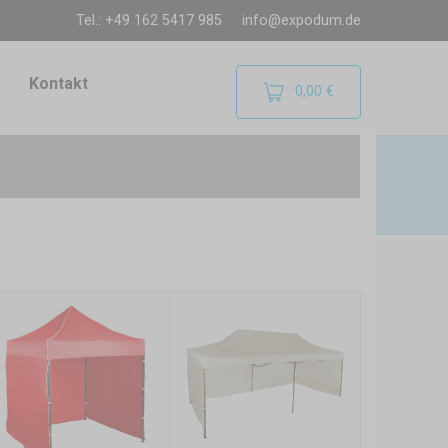
Tel.: +49 162 5417 985
info@expodum.de
Kontakt
0,00 €