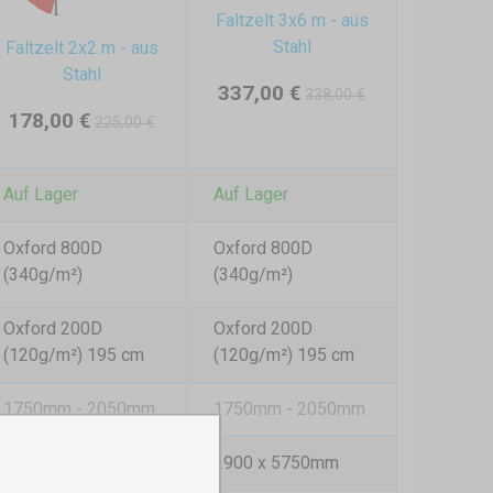
Faltzelt 3x6 m - aus
Stahl
Faltzelt 2x2 m - aus
Stahl
337,00 €
338,00 €
178,00 €
225,00 €
Auf Lager
Auf Lager
Oxford 800D
Oxford 800D
(340g/m²)
(340g/m²)
Oxford 200D
Oxford 200D
(120g/m²) 195 cm
(120g/m²) 195 cm
1750mm - 2050mm
1750mm - 2050mm
2000x2000mm
2900 x 5750mm