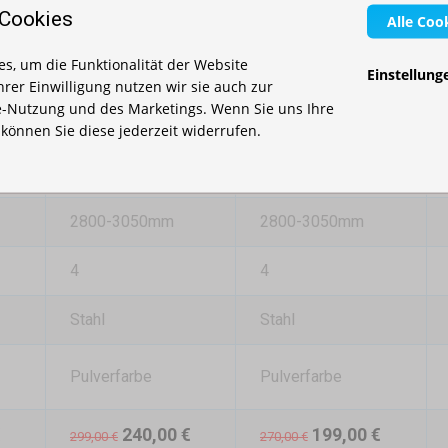
 Cookies
Alle Coo
mm
200x260x1480mm
200x260x1480mm
s, um die Funktionalität der Website
Einstellung
Ihrer Einwilligung nutzen wir sie auch zur
-Nutzung und des Marketings. Wenn Sie uns Ihre
27,5kg
20,5kg
, können Sie diese jederzeit widerrufen.
30x30mm
30x30mm
2800-3050mm
2800-3050mm
4
4
Stahl
Stahl
Pulverfarbe
Pulverfarbe
€
240,00 €
199,00 €
299,00 €
270,00 €