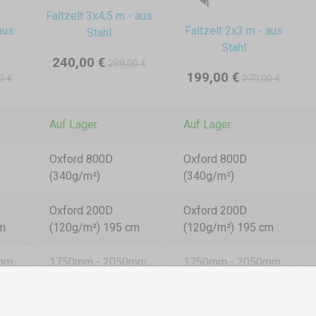
Faltzelt 3x4,5 m - aus
aus
Faltzelt 2x3 m - aus
Stahl
Stahl
240,00 €
299,00 €
199,00 €
0 €
270,00 €
Auf Lager
Auf Lager
Oxford 800D
Oxford 800D
(340g/m²)
(340g/m²)
Oxford 200D
Oxford 200D
m
(120g/m²) 195 cm
(120g/m²) 195 cm
mm
1750mm - 2050mm
1750mm - 2050mm
2900x4350mm
1900x2900mm