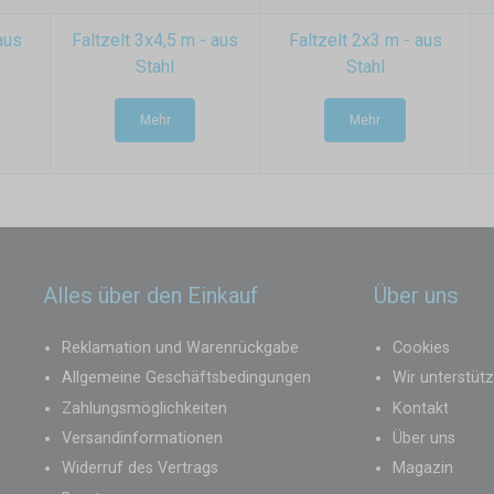
aus
Faltzelt 3x4,5 m - aus
Faltzelt 2x3 m - aus
Stahl
Stahl
Mehr
Mehr
Alles über den Einkauf
Über uns
Reklamation und Warenrückgabe
Cookies
Allgemeine Geschäftsbedingungen
Wir unterstüt
Zahlungsmöglichkeiten
Kontakt
Versandinformationen
Über uns
Widerruf des Vertrags
Magazin