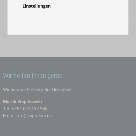
Warum Trauerzelte von Expodum wählen?
Einstellungen
Expodum bietet hochwertige Trauerzelte, die sich individuell
an die Bedürfnisse der Familie anpassen lassen. Mit
durchdachter Konstruktion und stilvoller Gestaltung
ermöglichen sie einen würdevollen Abschied in einer
Atmosphäre, die Ruhe und Respekt vermittelt.
Wir helfen Ihnen gerne
Wir beraten Sie bei jeder Unklarheit:
Marek Wojakowski
Tel.: +49 162 5417 985
Email:
info@expodum.de