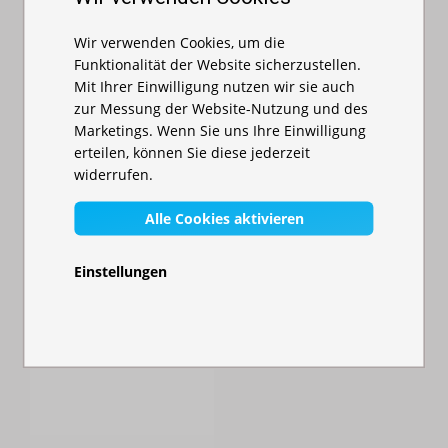
klappbaren Tisch aus – und genießen Sie unvergessliche
Wir verwenden Cookies, um die
Momente im Park, am Wasser oder direkt im eigenen Garten.
Funktionalität der Website sicherzustellen.
Mit Ihrer Einwilligung nutzen wir sie auch
zur Messung der Website-Nutzung und des
Marketings. Wenn Sie uns Ihre Einwilligung
erteilen, können Sie diese jederzeit
widerrufen.
Alle Cookies aktivieren
Einstellungen
Faltzelt 3x6 m -
aus Aluminium
Auf Lager
562,00 €