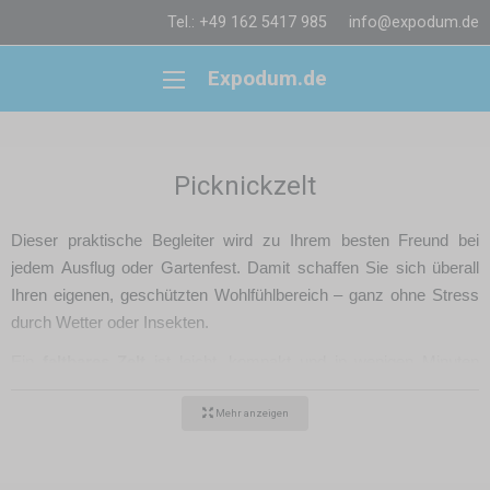
Tel.: +49 162 5417 985
info@expodum.de
Expodum.de
Picknickzelt
Dieser praktische Begleiter wird zu Ihrem besten Freund bei
jedem Ausflug oder Gartenfest. Damit schaffen Sie sich überall
Ihren eigenen, geschützten Wohlfühlbereich – ganz ohne Stress
durch Wetter oder Insekten.
Ein
faltbares Zelt
ist leicht, kompakt und in wenigen Minuten
aufgebaut. Mit seiner stabilen Konstruktion und dem
Mehr anzeigen
wasserdichten Dach schützt es zuverlässig vor Sonne, Wind und
Regen. Ergänzen Sie es mit einem
Insektenschutznetz
, um
ungestört auch abends zu sitzen – ganz ohne Mücken, Fliegen