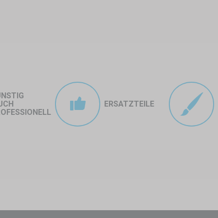
 wenig Platz und sind jederzeit einsatzbereit – im Wald, auf dem Feld oder 
ÜNSTIG
UCH
ERSATZTEILE
OFESSIONELL