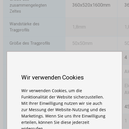
360x520x1600mm
3
zusammengelegten
Zeltes
Wandstärke des
1,8mm
1
Tragprofils
50x50mm
5
Größe des Tragprofils
4
4
Anzahl der Höhenstufen
Aluminium
Al
Konstruktion
Wir verwenden Cookies
Eloxiertes
El
Konstruktion
Wir verwenden Cookies, um die
Oberflächenbehandlung
Aluminium
Al
Funktionalität der Website sicherzustellen.
Mit Ihrer Einwilligung nutzen wir sie auch
58,3kg
45
Gesamtgewicht
zur Messung der Website-Nutzung und des
Marketings. Wenn Sie uns Ihre Einwilligung
-
1
Transporttasche
erteilen, können Sie diese jederzeit
widerrufen.