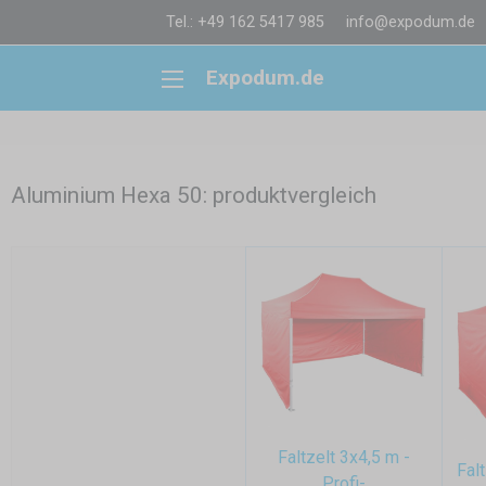
Tel.: +49 162 5417 985
info@expodum.de
Expodum.de
Aluminium Hexa 50: produktvergleich
Faltzelt 3x4,5 m -
Falt
Profi-