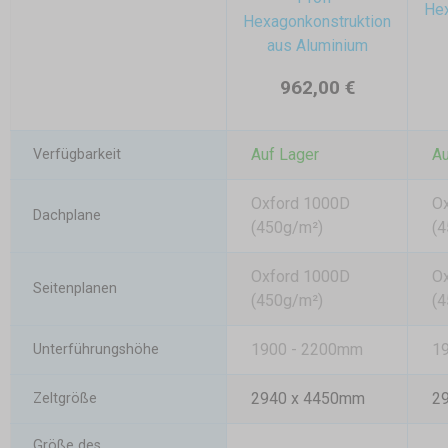
Hex
Hexagonkonstruktion
aus Aluminium
962,00 €
Auf Lager
Au
Verfügbarkeit
Oxford 1000D
O
Dachplane
(450g/m²)
(4
Oxford 1000D
O
Seitenplanen
(450g/m²)
(4
1900 - 2200mm
1
Unterführungshöhe
2940 x 4450mm
2
Zeltgröße
Größe des