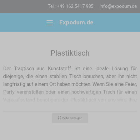
Tel.: +49 162 5417 985
info@expodum.de
Expodum.de
Plastiktisch
Der Tragtisch aus Kunststoff ist eine ideale Lösung für
diejenige, die einen stabilen Tisch brauchen, aber ihn nicht
langfristig auf einem Ort haben möchten. Wenn Sie eine Feier,
Party veranstalten oder einen hochwertigen Tisch für einen
Verkaufsstand benötigen, der Plastiktisch von uns wird Ihre
Probleme lösen.
Mehr anzeigen
Es handelt sich um ein Produkt von bester Qualität, der im
Gegenteil zu anderen Plastiktischen oder instabilen
Campingtischen viele grundlegende Vorteile bietet.