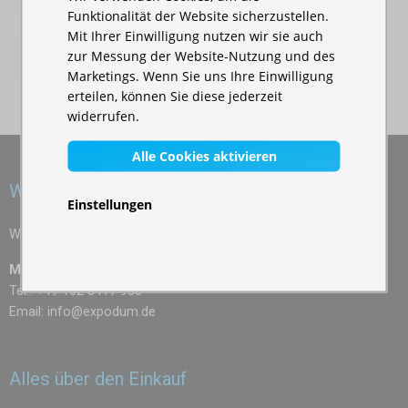
Funktionalität der Website sicherzustellen.
festem Metall hergestellt, das den sicheren Stand auf jedem
Mit Ihrer Einwilligung nutzen wir sie auch
Untergrund sichert. Sie müssen sich keine Sorgen machen,
zur Messung der Website-Nutzung und des
dass jemand den Tisch umkippt oder dass der Tisch wackeln
Marketings. Wenn Sie uns Ihre Einwilligung
wird.
erteilen, können Sie diese jederzeit
widerrufen.
Der Klapptisch aus Kunststoff ist ein idealer Begleiter
während dem ganzen Jahr. Im Sommer dient er Ihnen auf
Alle Cookies aktivieren
dem Urlaub, im Winter beispielsweise auch bei dem
Wir helfen Ihnen gerne
festlichen Weihnachtsabendessen. Nutzen Sie alle seine
Einstellungen
Vorzüge.
Wir beraten Sie bei jeder Unklarheit:
Marek Wojakowski
Tel.: +49 162 5417 985
Email:
info@expodum.de
Alles über den Einkauf